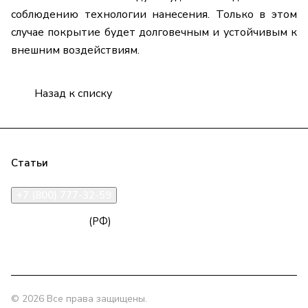
соблюдению технологии нанесения. Только в этом
случае покрытие будет долговечным и устойчивым к
внешним воздействиям.
Назад к списку
Компания
Продукция
Полезная информация
Доставка
Статьи
Контакты
+7 (800) 777-32-59
zakaz@npk96.ru
(РФ)
Екатеринбург, проспект Ленина, 10
© 2026 Все права защищены.