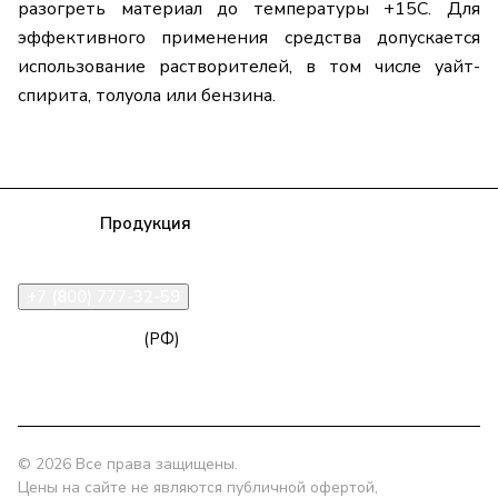
разогреть материал до температуры +15С. Для
эффективного применения средства допускается
использование растворителей, в том числе уайт-
спирита, толуола или бензина.
Компания
Продукция
Полезная информация
Доставка
Статьи
Контакты
+7 (800) 777-32-59
zakaz@npk96.ru
(РФ)
Екатеринбург, проспект Ленина, 10
© 2026 Все права защищены.
Цены на сайте не являются публичной офертой,