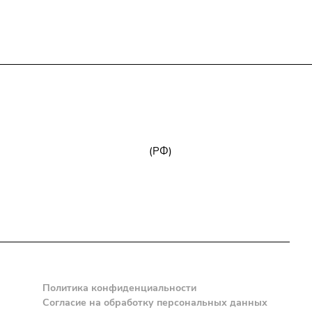
+7 (800) 777-32-59
zakaz@npk96.ru
(РФ)
Екатеринбург, проспект Ленина, 10
Политика конфиденциальности
Согласие на обработку персональных данных