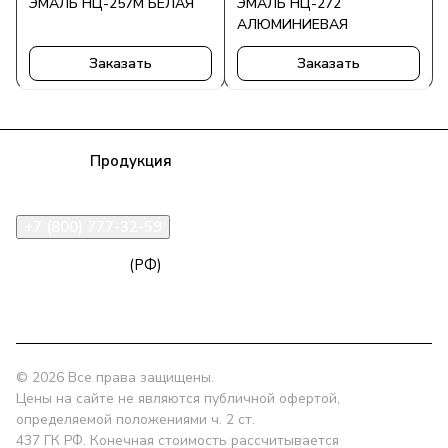
ЭМАЛЬ НЦ-257М БЕЛАЯ
ЭМАЛЬ НЦ-272
АЛЮМИНИЕВАЯ
Заказать
Заказать
Компания
Продукция
Полезная информация
Доставка
Статьи
Контакты
+7 (800) 777-32-59
zakaz@npk96.ru
(РФ)
Екатеринбург, проспект Ленина, 10
© 2026 Все права защищены.
Цены на сайте не являются публичной офертой,
определяемой положениями ч. 2 ст.
437 ГК РФ. Конечная стоимость рассчитывается