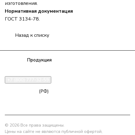
изготовления.
Нормативная документация
ГОСТ 3134-78.
Назад к списку
Компания
Продукция
Полезная информация
Доставка
Статьи
Контакты
+7 (800) 777-32-59
zakaz@npk96.ru
(РФ)
Екатеринбург, проспект Ленина, 10
© 2026 Все права защищены.
Цены на сайте не являются публичной офертой,