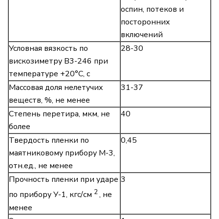
оспин, потеков и
посторонних
включений
Условная вязкость по
28-30
вискозиметру В3-246 при
температуре +20°С, с
Массовая доля нелетучих
31-37
веществ, %, не менее
Степень перетира, мкм, не
40
более
Твердость пленки по
0,45
маятниковому прибору М-3,
отн.ед., не менее
Прочность пленки при ударе
3
2
по прибору У-1, кгс/см
, не
менее