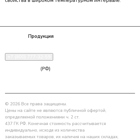
свойства в широком температурном интервале.
Компания
Продукция
Полезная информация
Доставка
Статьи
Контакты
+7 (800) 777-32-59
zakaz@npk96.ru
(РФ)
Екатеринбург, проспект Ленина, 10
© 2026 Все права защищены.
Цены на сайте не являются публичной офертой,
определяемой положениями ч. 2 ст.
437 ГК РФ. Конечная стоимость рассчитывается
индивидуально, исходя из количества
заказываемых товаров, их наличия на наших складах,