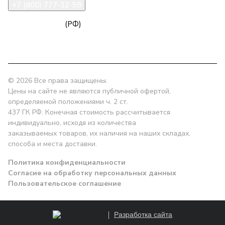
+7 (800) 777-32-59
zakaz@npk96.ru
(РФ)
Екатеринбург, проспект Ленина, 10
© 2026 Все права защищены.
Цены на сайте не являются публичной офертой,
определяемой положениями ч. 2 ст.
437 ГК РФ. Конечная стоимость рассчитывается
индивидуально, исходя из количества
заказываемых товаров, их наличия на наших складах,
способа и места доставки.
Политика конфиденциальности
Согласие на обработку персональных данных
Пользовательское соглашение
Разработка сайта