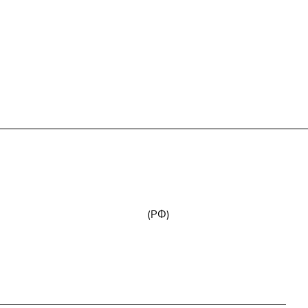
+7 (800) 777-32-59
zakaz@npk96.ru
(РФ)
Екатеринбург, проспект Ленина, 10