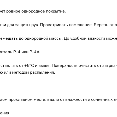
ует ровное однородное покрытие.
ки для защиты рук. Проветривать помещение. Беречь от о
мешать до однородной массы. До удобной вязкости можно
ритель Р-4 или Р-4А.
тавлять от +5°С и выше. Поверхность очистить от загрязн
ью или методом распыления.
ухом прохладном месте, вдали от влажности и солнечных л
ения.