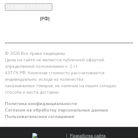
+7 (800) 777-32-59
zakaz@npk96.ru
(РФ)
Екатеринбург, проспект Ленина, 10
© 2026 Все права защищены.
Цены на сайте не являются публичной офертой,
определяемой положениями ч. 2 ст.
437 ГК РФ. Конечная стоимость рассчитывается
индивидуально, исходя из количества
заказываемых товаров, их наличия на наших складах,
способа и места доставки.
Политика конфиденциальности
Согласие на обработку персональных данных
Пользовательское соглашение
Разработка сайта
Заказать