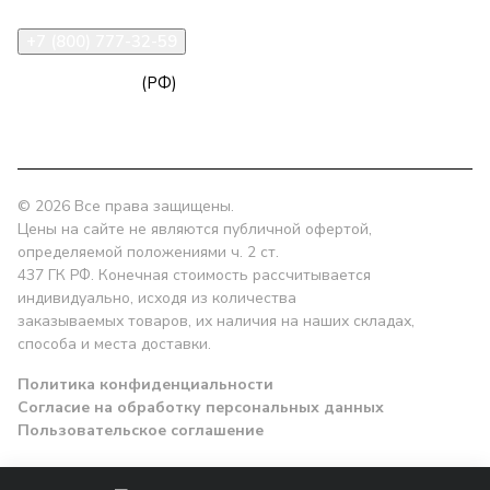
+7 (800) 777-32-59
zakaz@npk96.ru
(РФ)
Екатеринбург, проспект Ленина, 10
© 2026 Все права защищены.
Цены на сайте не являются публичной офертой,
определяемой положениями ч. 2 ст.
437 ГК РФ. Конечная стоимость рассчитывается
индивидуально, исходя из количества
заказываемых товаров, их наличия на наших складах,
способа и места доставки.
Политика конфиденциальности
Согласие на обработку персональных данных
Пользовательское соглашение