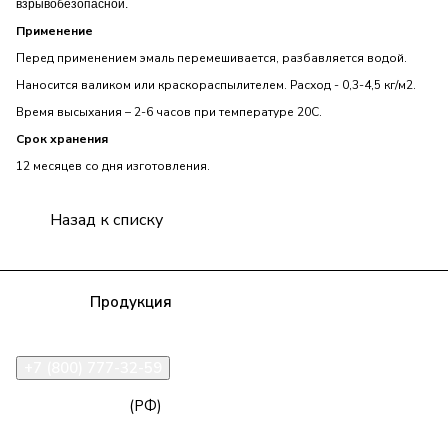
взрывобезопасной.
Применение
Перед применением эмаль перемешивается, разбавляется водой.
Наносится валиком или краскораспылителем. Расход - 0,3-4,5 кг/м2.
Время высыхания – 2-6 часов при температуре 20С.
Срок хранения
12 месяцев со дня изготовления.
Назад к списку
Компания
Продукция
Полезная информация
Доставка
Статьи
Контакты
+7 (800) 777-32-59
zakaz@npk96.ru
(РФ)
Екатеринбург, проспект Ленина, 10