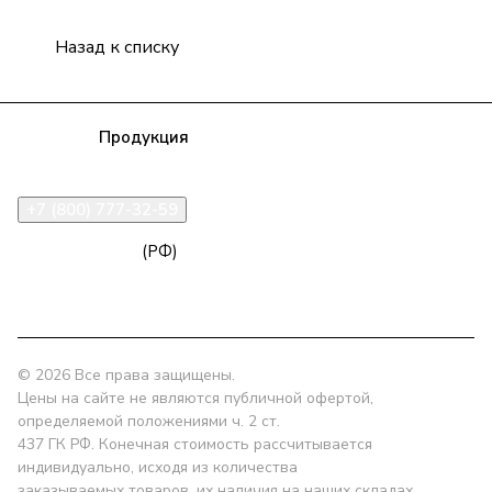
Назад к списку
Компания
Продукция
Полезная информация
Доставка
Статьи
Контакты
+7 (800) 777-32-59
zakaz@npk96.ru
(РФ)
Екатеринбург, проспект Ленина, 10
© 2026 Все права защищены.
Цены на сайте не являются публичной офертой,
определяемой положениями ч. 2 ст.
437 ГК РФ. Конечная стоимость рассчитывается
индивидуально, исходя из количества
заказываемых товаров, их наличия на наших складах,