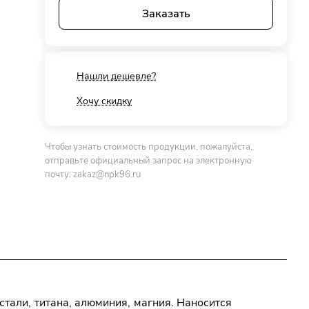
Заказать
Нашли дешевле?
Хочу скидку
Чтобы узнать стоимость продукции, пожалуйста,
отправьте официальный запрос на электронную
почту:
zakaz@npk96.ru
тали, титана, алюминия, магния. Наносится