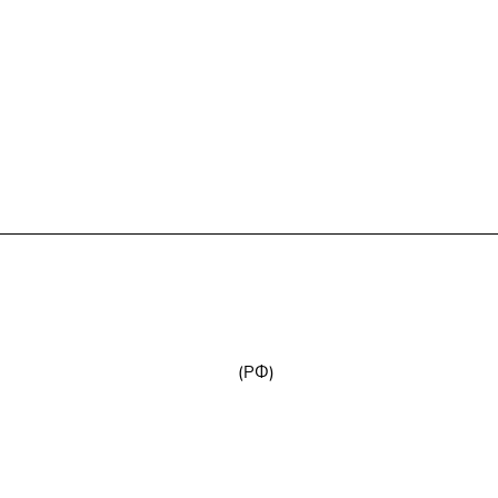
+7 (800) 777-32-59
zakaz@npk96.ru
(РФ)
Екатеринбург, проспект Ленина, 10