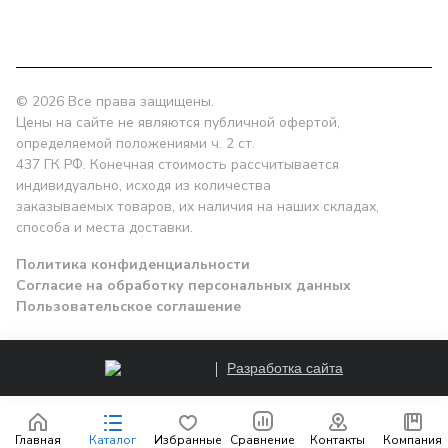
Екатеринбург, проспект Ленина, 10
© 2026 Все права защищены.
Цены на сайте не являются публичной офертой,
определяемой положениями ч. 2 ст.
437 ГК РФ. Конечная стоимость рассчитывается
индивидуально, исходя из количества
заказываемых товаров, их наличия на наших складах,
способа и места доставки.
Политика конфиденциальности
Согласие на обработку персональных данных
Пользовательское соглашение
Разработка сайта
Заказать
Главная
Каталог
Избранные
Сравнение
Контакты
Компания