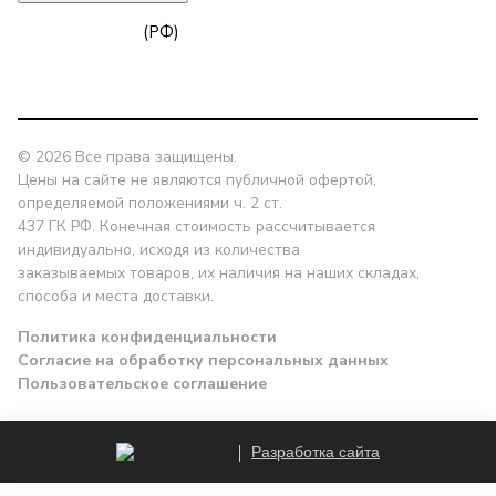
zakaz@npk96.ru
(РФ)
Екатеринбург, проспект Ленина, 10
© 2026 Все права защищены.
Цены на сайте не являются публичной офертой,
определяемой положениями ч. 2 ст.
437 ГК РФ. Конечная стоимость рассчитывается
индивидуально, исходя из количества
заказываемых товаров, их наличия на наших складах,
способа и места доставки.
Политика конфиденциальности
Согласие на обработку персональных данных
Пользовательское соглашение
Разработка сайта
Заказать