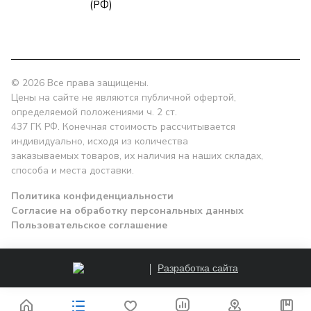
zakaz@npk96.ru
(РФ)
Екатеринбург, проспект Ленина, 10
© 2026 Все права защищены.
Цены на сайте не являются публичной офертой,
определяемой положениями ч. 2 ст.
437 ГК РФ. Конечная стоимость рассчитывается
индивидуально, исходя из количества
заказываемых товаров, их наличия на наших складах,
способа и места доставки.
Политика конфиденциальности
Согласие на обработку персональных данных
Пользовательское соглашение
Разработка сайта
Заказать