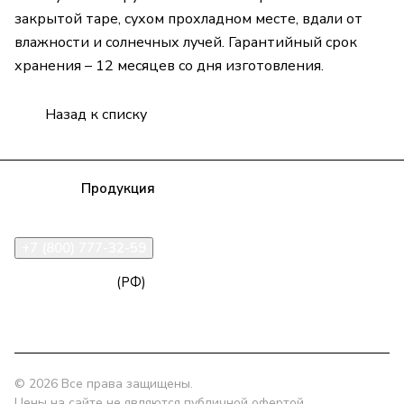
закрытой таре, сухом прохладном месте, вдали от
влажности и солнечных лучей. Гарантийный срок
хранения – 12 месяцев со дня изготовления.
Назад к списку
Компания
Продукция
Полезная информация
Доставка
Статьи
Контакты
+7 (800) 777-32-59
zakaz@npk96.ru
(РФ)
Екатеринбург, проспект Ленина, 10
© 2026 Все права защищены.
Цены на сайте не являются публичной офертой,