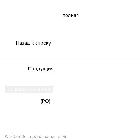
полная
Назад к списку
Компания
Продукция
Полезная информация
Доставка
Статьи
Контакты
+7 (800) 777-32-59
zakaz@npk96.ru
(РФ)
Екатеринбург, проспект Ленина, 10
© 2026 Все права защищены.