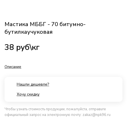
Мастика МББГ - 70 битумно-
бутилкаучуковая
38
руб
\кг
Описание
Нашли дешевле?
Хочу скидку
Чтобы узнать стоимость продукции, пожалуйста, отправьте
официальный запрос на электронную почту:
zakaz@npk96.ru