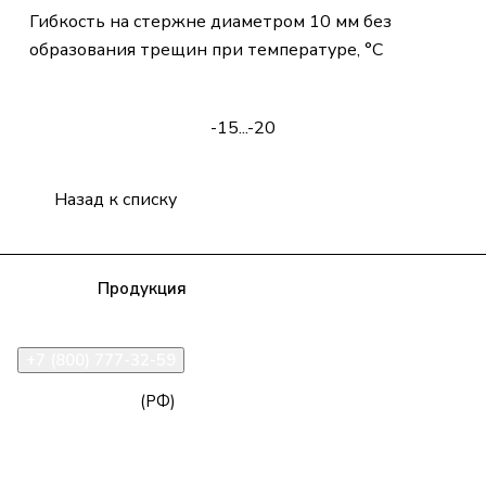
Гибкость на стержне диаметром 10 мм без
образования трещин при температуре, °С
-15...-20
Назад к списку
Компания
Продукция
Полезная информация
Доставка
Статьи
Контакты
+7 (800) 777-32-59
zakaz@npk96.ru
(РФ)
Екатеринбург, проспект Ленина, 10