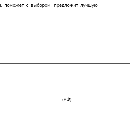
ми, поможет с выбором, предложит лучшую
+7 (800) 777-32-59
zakaz@npk96.ru
(РФ)
Екатеринбург, проспект Ленина, 10