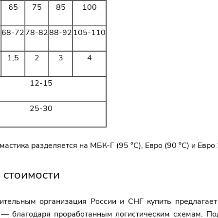
65
75
85
100
68-72
78-82
88-92
105-110
1,5
2
3
4
12-15
25-30
стика разделяется на МБК-Г (95 °C), Евро (90 °C) и Евро 2
 стоимости
оительным организация России и СНГ купить предлага
— благодаря проработанным логистическим схемам. Пода