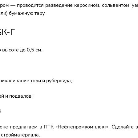
ором — проводится разведение керосином, сольвентом, у
или) бумажную тару.
БК-Г
высоте до 0,5 см.
риклеивание толи и рубероида;
й и подвалов;
.
ене предлагаем в ПТК «Нефтепромкомплект». Сделайте з
 стройматериала.