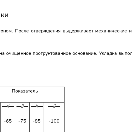
ики
етоном. После отверждения выдерживает механические и
на очищенное прогрунтованное основание. Укладка выпол
Показатель
Г
—//—
—//—
—//—
—//—
-65
-75
-85
-100