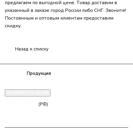
предлагаем по выгодной цене. Товар доставим в
указанный в заказе город России либо СНГ. Звоните!
Постоянным и оптовым клиентам предоставим
скидку.
Назад к списку
Компания
Продукция
Полезная информация
Доставка
Статьи
Контакты
+7 (800) 777-32-59
zakaz@npk96.ru
(РФ)
Екатеринбург, проспект Ленина, 10