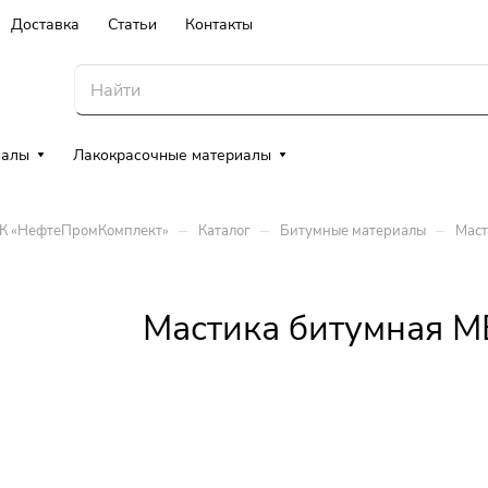
Доставка
Статьи
Контакты
иалы
Лакокрасочные материалы
–
–
–
ТК «НефтеПромКомплект»
Каталог
Битумные материалы
Маст
Мастика битумная М