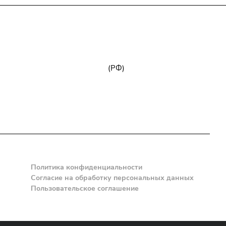
+7 (800) 777-32-59
zakaz@npk96.ru
(РФ)
Екатеринбург, проспект Ленина, 10
Политика конфиденциальности
Согласие на обработку персональных данных
Пользовательское соглашение