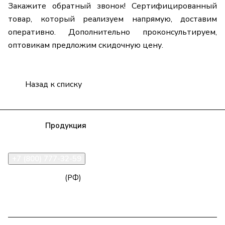
Закажите обратный звонок! Сертифицированный
товар, который реализуем напрямую, доставим
оперативно. Дополнительно проконсультируем,
оптовикам предложим скидочную цену.
Назад к списку
Компания
Продукция
Полезная информация
Доставка
Статьи
Контакты
+7 (800) 777-32-59
zakaz@npk96.ru
(РФ)
Екатеринбург, проспект Ленина, 10