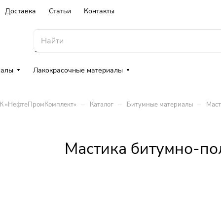
Доставка
Статьи
Контакты
иалы
Лакокрасочные материалы
–
–
–
ТК «НефтеПромКомплект»
Каталог
Битумные материалы
Маст
Мастика битумно-по