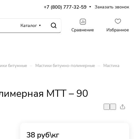
+7 (800) 777-32-59
Заказать звонок
Каталог
Сравнение
Избранное
–
–
ики битумные
Мастики битумно-полимерные
Мастика
лимерная МТТ – 90
38
руб
\кг