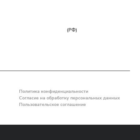
+7 (800) 777-32-59
zakaz@npk96.ru
(РФ)
Екатеринбург, проспект Ленина, 10
Политика конфиденциальности
Согласие на обработку персональных данных
Пользовательское соглашение