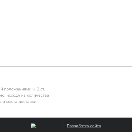
Статьи
Контакты
 положениями ч. 2 ст.
о, исходя из количества
 и места доставки.
Разработка сайта