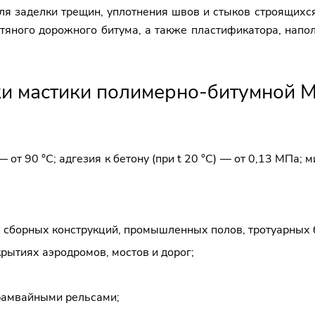
ля заделки трещин, уплотнения швов и стыков строящихс
тяного дорожного битума, а также пластификатора, напо
ки мастики полимерно-битумной 
от 90 °C; адгезия к бетону (при t 20 °C) — от 0,13 МПа;
 сборных конструкций, промышленных полов, тротуарных 
рытиях аэродромов, мостов и дорог;
рамвайными рельсами;