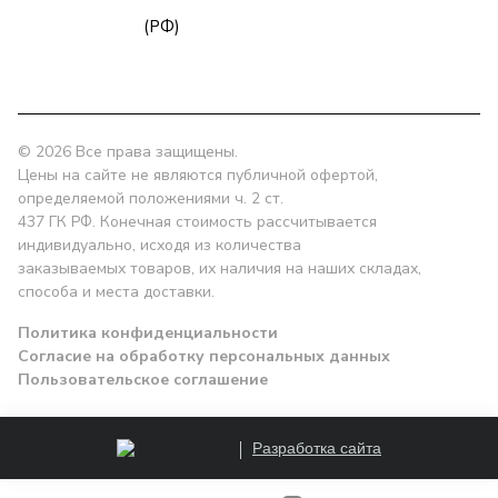
zakaz@npk96.ru
(РФ)
Екатеринбург, проспект Ленина, 10
© 2026 Все права защищены.
Цены на сайте не являются публичной офертой,
определяемой положениями ч. 2 ст.
437 ГК РФ. Конечная стоимость рассчитывается
индивидуально, исходя из количества
заказываемых товаров, их наличия на наших складах,
способа и места доставки.
Политика конфиденциальности
Согласие на обработку персональных данных
Пользовательское соглашение
Разработка сайта
Заказать