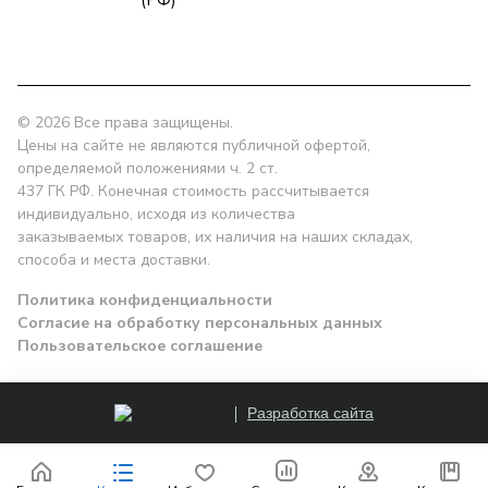
zakaz@npk96.ru
(РФ)
Екатеринбург, проспект Ленина, 10
© 2026 Все права защищены.
Цены на сайте не являются публичной офертой,
определяемой положениями ч. 2 ст.
437 ГК РФ. Конечная стоимость рассчитывается
индивидуально, исходя из количества
заказываемых товаров, их наличия на наших складах,
способа и места доставки.
Политика конфиденциальности
Согласие на обработку персональных данных
Пользовательское соглашение
Разработка сайта
Заказать