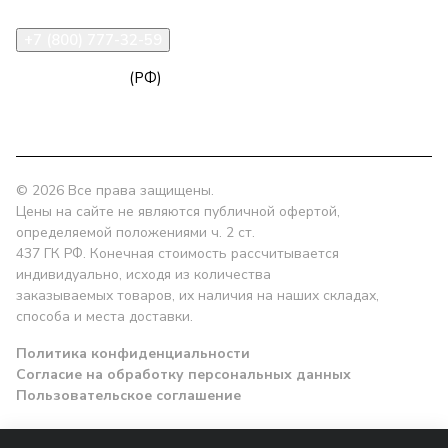
+7 (800) 777-32-59
zakaz@npk96.ru
(РФ)
Екатеринбург, проспект Ленина, 10
© 2026 Все права защищены.
Цены на сайте не являются публичной офертой,
определяемой положениями ч. 2 ст.
437 ГК РФ. Конечная стоимость рассчитывается
индивидуально, исходя из количества
заказываемых товаров, их наличия на наших складах,
способа и места доставки.
Политика конфиденциальности
Согласие на обработку персональных данных
Пользовательское соглашение