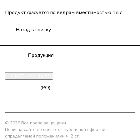
Продукт фасуется по ведрам вместимостью 18 л.
Назад к списку
Компания
Продукция
Полезная информация
Доставка
Статьи
Контакты
+7 (800) 777-32-59
zakaz@npk96.ru
(РФ)
Екатеринбург, проспект Ленина, 10
© 2026 Все права защищены.
Цены на сайте не являются публичной офертой,
определяемой положениями ч. 2 ст.