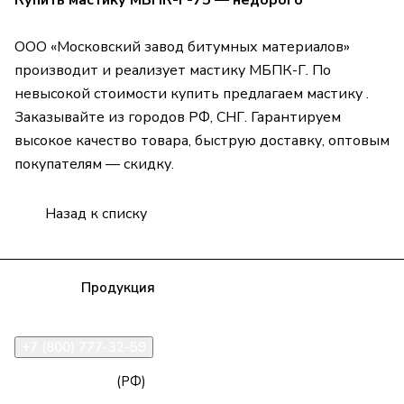
Купить мастику МБПК-Г-75
— недорого
ООО «Московский завод битумных материалов»
производит и реализует мастику МБПК-Г. По
невысокой стоимости купить предлагаем мастику .
Заказывайте из городов РФ, СНГ. Гарантируем
высокое качество товара, быструю доставку, оптовым
покупателям — скидку.
Назад к списку
Компания
Продукция
Полезная информация
Доставка
Статьи
Контакты
+7 (800) 777-32-59
zakaz@npk96.ru
(РФ)