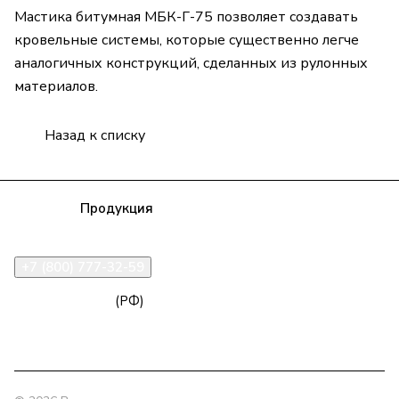
Мастика битумная МБК-Г-75 позволяет создавать
кровельные системы, которые существенно легче
аналогичных конструкций, сделанных из рулонных
материалов.
Назад к списку
Компания
Продукция
Полезная информация
Доставка
Статьи
Контакты
+7 (800) 777-32-59
zakaz@npk96.ru
(РФ)
Екатеринбург, проспект Ленина, 10