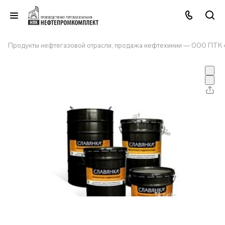
Продукты нефтегазовой отрасли, продажа нефтехимии — ООО ПТК