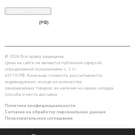
+7 (800) 777-32-59
zakaz@npk96.ru
(РФ)
Екатеринбург, проспект Ленина, 10
© 2026 Все права защищены.
Цены на сайте не являются публичной офертой,
определяемой положениями ч. 2 ст.
437 ГК РФ. Конечная стоимость рассчитывается
индивидуально, исходя из количества
заказываемых товаров, их наличия на наших складах,
способа и места доставки.
Политика конфиденциальности
Согласие на обработку персональных данных
Пользовательское соглашение