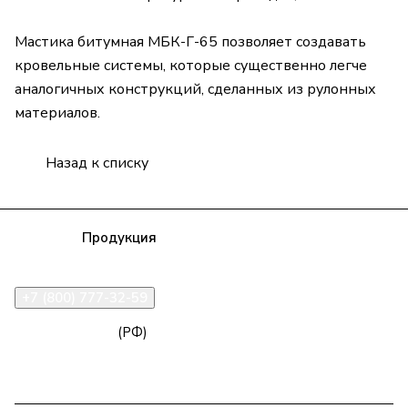
Мастика битумная МБК-Г-65 позволяет создавать
кровельные системы, которые существенно легче
аналогичных конструкций, сделанных из рулонных
материалов.
Назад к списку
Компания
Продукция
Полезная информация
Доставка
Статьи
Контакты
+7 (800) 777-32-59
zakaz@npk96.ru
(РФ)
Екатеринбург, проспект Ленина, 10