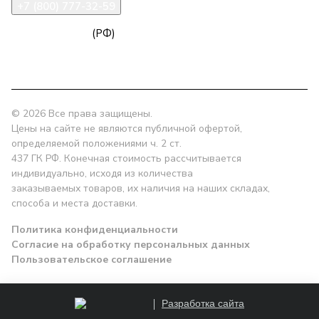
+7 (800) 777-32-59
zakaz@npk96.ru
(РФ)
Екатеринбург, проспект Ленина, 10
© 2026 Все права защищены.
Цены на сайте не являются публичной офертой,
определяемой положениями ч. 2 ст.
437 ГК РФ. Конечная стоимость рассчитывается
индивидуально, исходя из количества
заказываемых товаров, их наличия на наших складах,
способа и места доставки.
Политика конфиденциальности
Согласие на обработку персональных данных
Пользовательское соглашение
Разработка сайта
Заказать