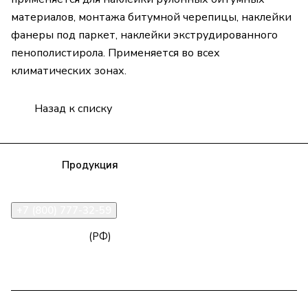
материалов, монтажа битумной черепицы, наклейки
фанеры под паркет, наклейки экструдированного
пенополистирола. Применяется во всех
климатических зонах.
Назад к списку
Компания
Продукция
Полезная информация
Доставка
Статьи
Контакты
+7 (800) 777-32-59
zakaz@npk96.ru
(РФ)
Екатеринбург, проспект Ленина, 10