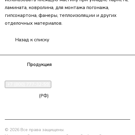
ламината, ковролина, для монтажа погонажа,
гипсокартона, фанеры, теплоизоляции и других
отделочных материалов.
Назад к списку
Компания
Продукция
Полезная информация
Доставка
Статьи
Контакты
+7 (800) 777-32-59
zakaz@npk96.ru
(РФ)
Екатеринбург, проспект Ленина, 10
© 2026 Все права защищены.