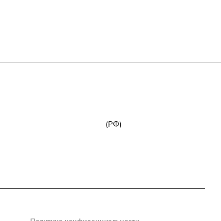
+7 (800) 777-32-59
zakaz@npk96.ru
(РФ)
Екатеринбург, проспект Ленина, 10