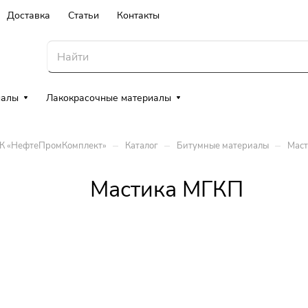
Доставка
Статьи
Контакты
иалы
Лакокрасочные материалы
–
–
–
ТК «НефтеПромКомплект»
Каталог
Битумные материалы
Маст
Мастика МГКП