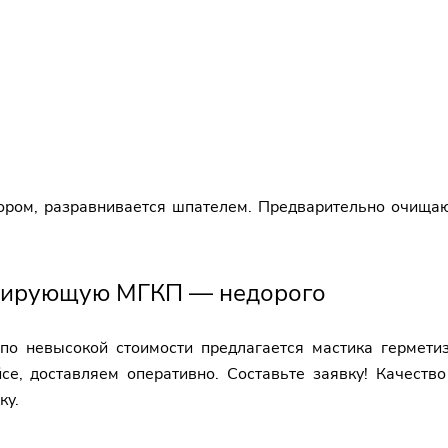
ором, разравнивается шпателем. Предварительно очищаю
изирующую МГКП — недорого
 по невысокой стоимости предлагается мастика герме
йсе, доставляем оперативно. Составьте заявку! Качеств
ку.