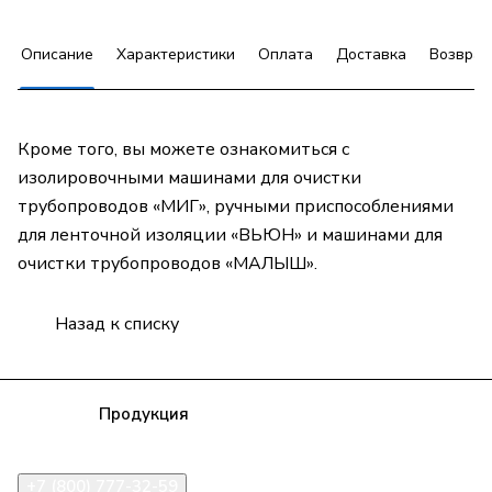
Описание
Характеристики
Оплата
Доставка
Возврат
Кроме того, вы можете ознакомиться с
изолировочными машинами для очистки
трубопроводов «МИГ», ручными приспособлениями
для ленточной изоляции «ВЬЮН» и машинами для
очистки трубопроводов «МАЛЫШ».
Назад к списку
Компания
Продукция
Полезная информация
Доставка
Статьи
Контакты
+7 (800) 777-32-59