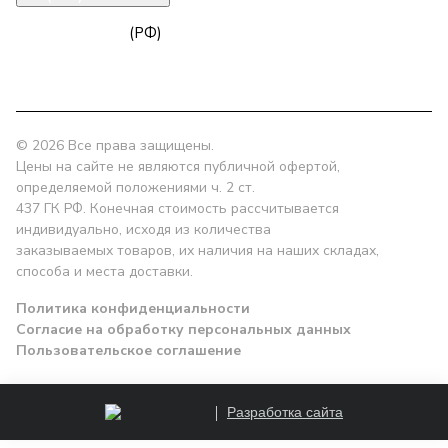
zakaz@npk96.ru
(РФ)
Екатеринбург, проспект Ленина, 10
© 2026 Все права защищены.
Цены на сайте не являются публичной офертой,
определяемой положениями ч. 2 ст.
437 ГК РФ. Конечная стоимость рассчитывается
индивидуально, исходя из количества
заказываемых товаров, их наличия на наших складах,
способа и места доставки.
Политика конфиденциальности
Согласие на обработку персональных данных
Пользовательское соглашение
Разработка сайта
Заказать