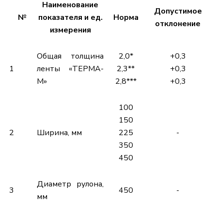
Наименование
Допустимое
№
показателя и ед.
Норма
отклонение
измерения
Общая толщина
2,0*
+0,3
1
ленты «ТЕРМА-
2,3**
+0,3
М»
2,8***
+0,3
100
150
2
Ширина, мм
225
-
350
450
Диаметр рулона,
3
450
-
мм