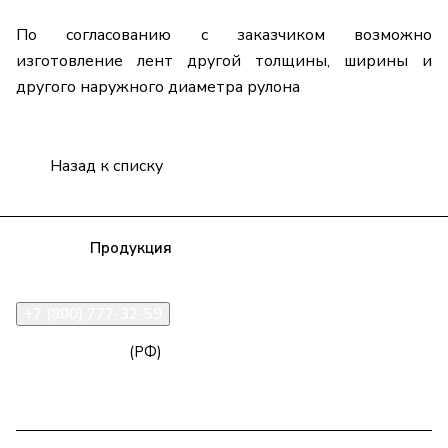
По согласованию с заказчиком возможно
изготовление лент другой толщины, ширины и
другого наружного диаметра рулона
Назад к списку
Компания
Продукция
Полезная информация
Доставка
Статьи
Контакты
+7 (800) 777-32-59
zakaz@npk96.ru
(РФ)
Екатеринбург, проспект Ленина, 10