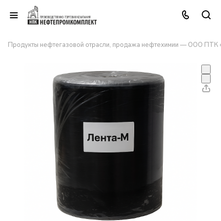
Продукты нефтегазовой отрасли, продажа нефтехимии — ООО ПТК