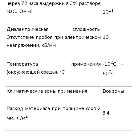
через 72 часа выдержки в 3% растворе
11
NaCl, Ом·м²
10
Диэлектрическая сплошность.
Отсутствие пробоя при электрическом
10
неапряжении, кВ/мм
0
Температура применения
-10
С – +
(окружающей среды), °С
0
50
С
Климатические зоны применения
Все зоны
Расход материала при толщине слоя 2
3,4
2
мм, кг/м